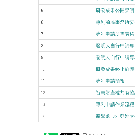
5
研發成果公開聲明書
6
專利商標事務所委任確
7
專利申請所需表格清單_
8
發明人自行申請專利
9
發明人自行申請專利
10
研發成果終止維護申請
11
專利申請簡報
12
智慧財產權共有協
13
專利申請作業流程
14
產學處_22_亞洲