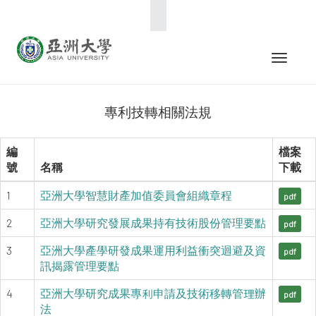
:::
Toggle 
專利技轉相關法規
編
檔案
號
名稱
下載
1
亞洲大學智慧財產加值委員會組織章程
pdf
2
亞洲大學研究發展成果持有技術股份管理要點
pdf
3
亞洲大學產學研發成果運用利益衝突迴避及資
pdf
訊揭露管理要點
4
亞洲大學研究成果專利申請及技術移轉管理辦
pdf
法