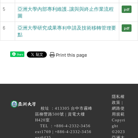
5
亞洲大學內部專利維護_讓與與終止作業流程
pdf
圖
6
亞洲大學研究成果專利申請及技術移轉管理要
pdf
點
Print this page
Share
隱私權
政策 |
校址 ：413305 台中市霧峰
網路使
區柳豐路500號 | 資電大樓
用規範
H420室
Copyri
TEL ：+886-4-2332-3456
ght
ext1769 | +886-4-2332-3456
©2023
ext6435
亞洲大