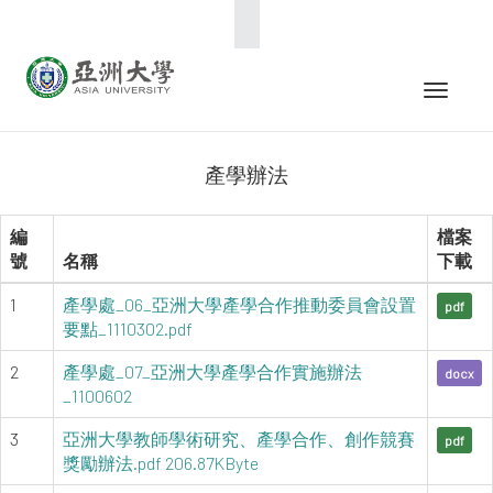
:::
Toggle 
產學辦法
編
檔案
號
名稱
下載
1
產學處_06_亞洲大學產學合作推動委員會設置
pdf
要點_1110302.pdf
2
產學處_07_亞洲大學產學合作實施辦法
docx
_1100602
3
亞洲大學教師學術研究、產學合作、創作競賽
pdf
獎勵辦法.pdf 206.87KByte