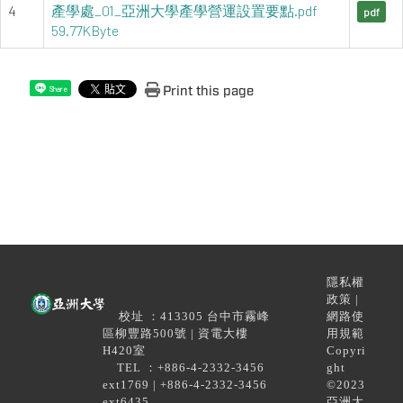
4
產學處_01_亞洲大學產學營運設置要點.pdf 
pdf
59.77KByte
Print this page
Share
隱私權
政策 |
校址 ：413305 台中市霧峰
網路使
區柳豐路500號 | 資電大樓
用規範
H420室
Copyri
TEL ：+886-4-2332-3456
ght
ext1769 | +886-4-2332-3456
©2023
ext6435
亞洲大