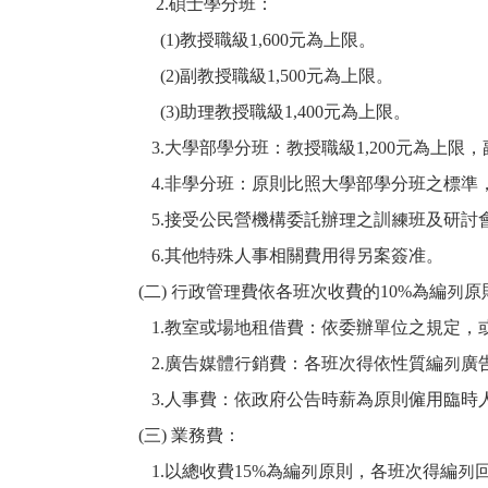
2.
碩士學分班：
(1)
教授職級1,600元為上限。
(2)
副教授職級1,500元為上限。
(3)
助理教授職級1,400元為上限。
3.
大學部學分班：教授職級1,200元為上限，
4.
非學分班：原則比照大學部學分班之標準
5.
接受公民營機構委託辦理之訓練班及研討會
6.
其他特殊人事相關費用得另案簽准。
(
二) 行政管理費依各班次收費的10%為編列
1.
教室或場地租借費：依委辦單位之規定，
2.
廣告媒體行銷費：各班次得依性質編列廣
3.
人事費：依政府公告時薪為原則僱用臨時
(
三) 業務費：
1.
以總收費15%為編列原則，各班次得編列