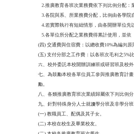
2.
推廣教育各班次業務費依下列比例分配：業
3.
各院與系、所業務費分配，比例由各學院
4.
若實際執行有短絀情形，由各開辦單位先
5.
各單位所分配之業務費得累計使用，並依
(
四) 交通費與住宿費：以總收費10%為編列
(
五) 支付分部之工作費：以各班次毛利之5%
六、校外委託本校開辦訓練班或研習班及校外
七、為鼓勵本校各單位員工參與推廣教育計畫
勵。
八、各類推廣教育班次業績歸屬依下列比例分
九、針對特殊身分人士就讀學分班及非學分班
(
一) 教職員工、配偶及其子女。
(
二) 本校在校生及畢業校友。
(
二) 本校各推廣教育班次舊生。