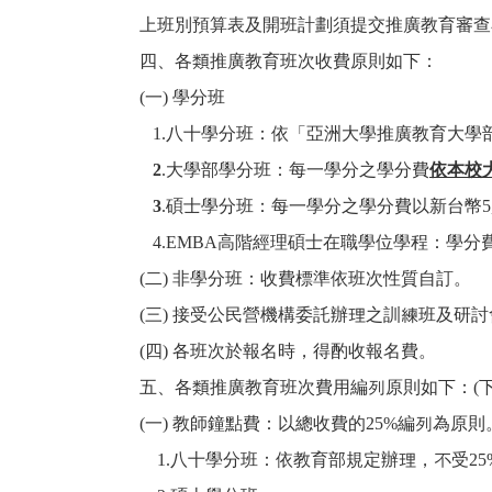
上班別預算表及開班計劃須提交推廣教育審查
四、各類推廣教育班次收費原則如下：
(
一) 學分班
1.
八十學分班：依「亞洲大學推廣教育大學
2
.
大學部學分班：每一學分之學分費
依本校
3
.
碩士學分班：每一學分之學分費以新台幣5
4.EMBA
高階經理碩士在職學位學程：學分
(
二) 非學分班：收費標準依班次性質自訂。
(
三) 接受公民營機構委託辦理之訓練班及研
(
四) 各班次於報名時，得酌收報名費。
五、各類推廣教育班次費用編列原則如下：(
(
一) 教師鐘點費：以總收費的25%編列為原則
1.
八十學分班：依教育部規定辦理，不受25