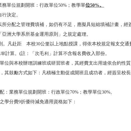
務單位規劃開班：行政單位50%；教學單
位50%。
自行決定。
以所分配之管理費填補，如仍有不足，應擬具短絀填補計畫，經
「亞洲大學系所基金運用原則」之規定處理。
原則。凡赴距離本校30公里以上地點授課，得依本校規定報支交
比率計算。(註：「次毛利」計算不含報名費收入部份。
單位與本校辦理訓練班或研習班者，其經費支出用途依合約性質
，其鼓勵方式如下：凡積極主動促成開班且成功者，經簽呈校長
配：業務單位規劃開班：行政單位
70%
；教學單位30%。
之學分費9折優待減免適用資格如下：