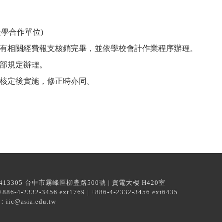
產學合作單位)
有相關經費報支核銷完畢，並依學校會計作業程序辦理。
部規定辦理。
核定後實施，修正時亦同。
13305 台中市霧峰區柳豐路500號 | 資電大樓 H420室
6-4-2332-3456 ext1769 | +886-4-2332-3456 ext6435
iic@asia.edu.tw