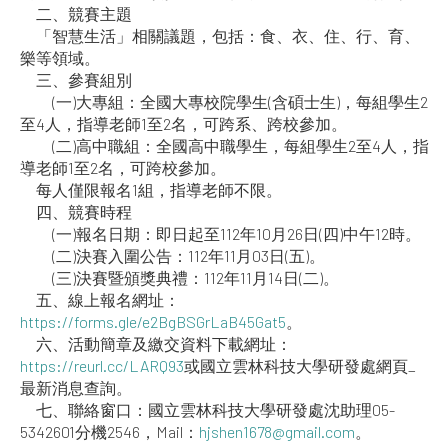
二、競賽主題
「智慧生活」相關議題，包括：食、衣、住、行、育、
樂等領域。
三、參賽組別
(一)大專組：全國大專校院學生(含碩士生)，每組學生2
至4人，指導老師1至2名，可跨系、跨校參加。
(二)高中職組：全國高中職學生，每組學生2至4人，指
導老師1至2名，可跨校參加。
每人僅限報名1組，指導老師不限。
四、競賽時程
(一)報名日期：即日起至112年10月26日(四)中午12時。
(二)決賽入圍公告：112年11月03日(五)。
(三)決賽暨頒獎典禮：112年11月14日(二)。
五、線上報名網址：
https://forms.gle/e2BgBSGrLaB45Gat5
。
六、活動簡章及繳交資料下載網址：
https://reurl.cc/LARQ93
或國立雲林科技大學研發處網頁_
最新消息查詢。
七、聯絡窗口：國立雲林科技大學研發處沈助理05-
5342601分機2546，Mail：
hjshen1678@gmail.com
。