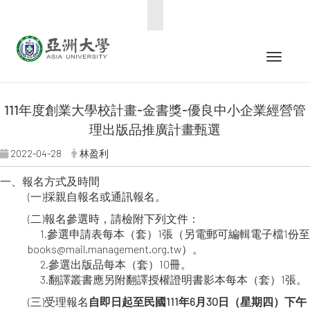
:::
Toggle 
111年度創業大學校計畫-金書獎-優良中小企業經營管
理出版品推廣計畫甄選
2022-04-28
林盈利
一、報名方式及時間
(一)採親自報名或通訊報名。
(二)報名參選時，請檢附下列文件：
1.參選申請表每本（套）1張（另電郵可編輯電子檔1份至
books@mail.management.org.tw）。
2.參選出版品每本（套）10冊。
3.翻譯叢書應另附翻譯授權證明書影本每本（套）1張。
(三)受理報名
自即日起至民國111年6月30日（星期四）下午