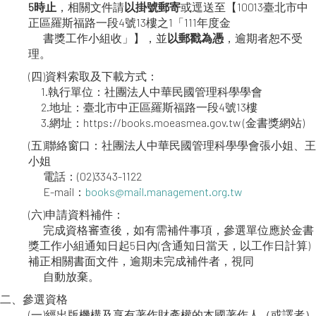
5時止
，相關文件請
以掛號郵寄
或逕送至【10013臺北市中
正區羅斯福路一段4號13樓之1「111年度金
書獎工作小組收」】，並
以郵戳為憑
，逾期者恕不受
理。
(四)資料索取及下載方式：
1.執行單位：社團法人中華民國管理科學學會
2.地址：臺北市中正區羅斯福路一段4號13樓
3.網址：https://books.moeasmea.gov.tw (金書獎網站)
(五)聯絡窗口：社團法人中華民國管理科學學會張小姐、王
小姐
電話：(02)3343-1122
E-mail：
books@mail.management.org.tw
(六)申請資料補件：
完成資格審查後，如有需補件事項，參選單位應於金書
獎工作小組通知日起5日內(含通知日當天，以工作日計算)
補正相關書面文件，逾期未完成補件者，視同
自動放棄。
二、參選資格
(一)經出版機構及享有著作財產權的本國著作人（或譯者）