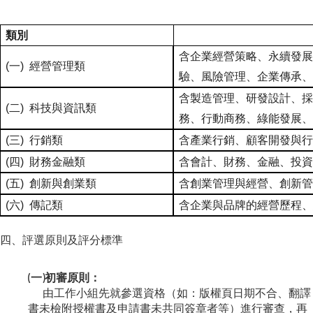
類別
含企業經營策略、永續發展
(
一
)
經營管理類
驗、風險管理、企業傳承、
含製造管理、研發設計、採
(
二
)
科技與資訊類
務、行動商務、綠能發展、
(
三
)
行銷類
含產業行銷、顧客開發與行
(
四
)
財務金融類
含會計、財務、金融、投資
(
五
)
創新與創業類
含創業管理與經營、創新管
(
六
)
傳記類
含企業與品牌的經營歷程、
四、評選原則及評分標準
(一)初審原則：
由工作小組先就參選資格（如：版權頁日期不合、翻譯
書未檢附授權書及申請書未共同簽章者等）進行審查，再