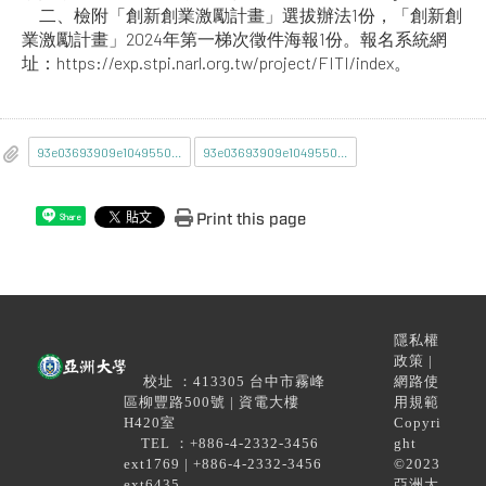
二、檢附「創新創業激勵計畫」選拔辦法1份，「創新創
業激勵計畫」2024年第一梯次徵件海報1份。報名系統網
址：https://exp.stpi.narl.org.tw/project/FITI/index。
93e03693909e10495505e6272abc733c_112F0P001334_112D2034779-01.pdf
93e03693909e10495505e6272abc733c_112F0P001334_112D2034780-01.png
Print this page
Share
隱私權
政策 |
校址 ：413305 台中市霧峰
網路使
區柳豐路500號 | 資電大樓
用規範
H420室
Copyri
TEL ：+886-4-2332-3456
ght
ext1769 | +886-4-2332-3456
©2023
ext6435
亞洲大