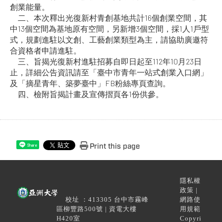
創業能量。
二、本次釋出光復新村青創基地共計16個創業空間，其
中13個空間為基地原有空間，另新增3個空間，採1人1戶型
式，規劃進駐以文創、工藝創業類型為主，請協助廣邀符
合資格者申請進駐。
三、旨揭光復新村進駐招募自即日起至112年10月23日
止，詳細公告資訊請至「臺中市青年一站式創業入口網」
及「摘星青年、築夢臺中」FB粉絲專頁查詢。
四、檢附旨揭計畫及宣傳摺頁各1份供參。
Print this page
Share
隱私權
政策 |
校址 ：413305 台中市霧峰
網路使
區柳豐路500號 | 資電大樓
用規範
H420室
Copyri