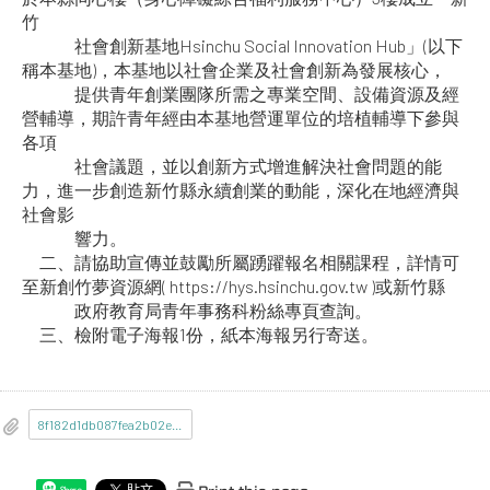
竹
社會創新基地Hsinchu Social Innovation Hub」(以下
稱本基地)，本基地以社會企業及社會創新為發展核心，
提供青年創業團隊所需之專業空間、設備資源及經
營輔導，期許青年經由本基地營運單位的培植輔導下參與
各項
社會議題，並以創新方式增進解決社會問題的能
力，進一步創造新竹縣永續創業的動能，深化在地經濟與
社會影
響力。
二、請協助宣傳並鼓勵所屬踴躍報名相關課程，詳情可
至新創竹夢資源網( https://hys.hsinchu.gov.tw )或新竹縣
政府教育局青年事務科粉絲專頁查詢。
三、檢附電子海報1份，紙本海報另行寄送。
8f182d1db087fea2b02e07f83e030e19_115AL01055_1_24141132047.jpg
Share