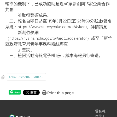
輔導的機制下，已成功協助超過40家新創與15家企業合作
共創
並取得豐碩成果。
二、報名自即日起至115年5月22日(五)23時59分截止(報名
系統：https://www.surveycake.com/s/Avkqa)。詳情請見
新創竹夢網
（https://hys.hsinchu.gov.tw/aiot_accelerator）或至「新竹
縣政府教育局青年事務科粉絲專頁
」查詢。
三、檢附活動海報電子檔1份，紙本海報另行寄送。
4c64952eac01756d84bb1cf71968e4cf_115AL00964_1_17095438775.jpg
Print this page
Share
隱私權
政策 |