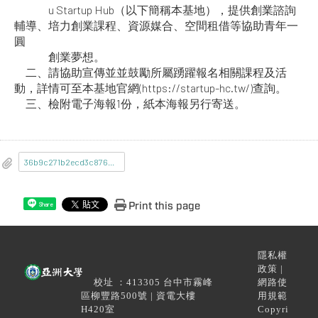
u Startup Hub（以下簡稱本基地），提供創業諮詢
輔導、培力創業課程、資源媒合、空間租借等協助青年一
圓
創業夢想。
二、請協助宣傳並並鼓勵所屬踴躍報名相關課程及活
動，詳情可至本基地官網(https://startup-hc.tw/)查詢。
三、檢附電子海報1份，紙本海報另行寄送。
36b9c271b2ecd3c876812e3003d4c050_115AL01054_1_24141028281.jpg
Print this page
Share
隱私權
政策 |
校址 ：413305 台中市霧峰
網路使
區柳豐路500號 | 資電大樓
用規範
H420室
Copyri