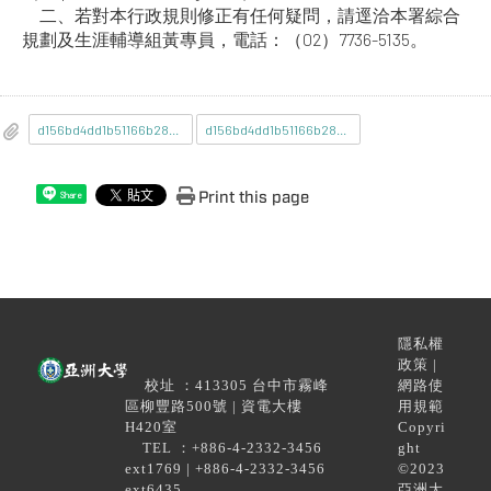
二、若對本行政規則修正有任何疑問，請逕洽本署綜合
規劃及生涯輔導組黃專員，電話：（02）7736-5135。
d156bd4dd1b51166b28c14c9e3cd5f13_A09020000E_1152101700B_doc21_Attach1.pdf
d156bd4dd1b51166b28c14c9e3cd5f13_A09020000E_1152101700B_doc21_Attach2.odt
Print this page
Share
隱私權
政策 |
校址 ：413305 台中市霧峰
網路使
區柳豐路500號 | 資電大樓
用規範
H420室
Copyri
TEL ：+886-4-2332-3456
ght
ext1769 | +886-4-2332-3456
©2023
ext6435
亞洲大