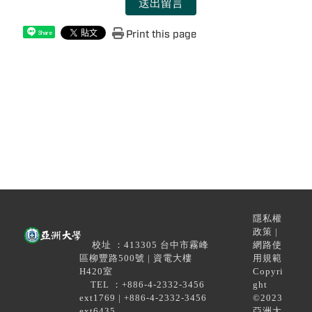
送出留言
Print this page
Share
隱私權
政策 |
校址 ：413305 台中市霧峰
網路使
區柳豐路500號 | 資電大樓
用規範
H420室
Copyri
TEL ：+886-4-2332-3456
ght
ext1769 | +886-4-2332-3456
©2023
ext6435
亞洲大