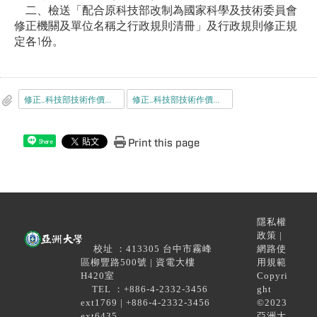
二、檢送「配合原科技部改制為國家科學及技術委員會
修正機關及單位名稱之行政規則清冊」及行政規則修正規
定各1份。
修正_科技部技術作價入股成本推估審認程序作業規定_行政規則1.pdf
修正_科技部技術作價入股成本推估審認程序作業規定_行政規則2.pdf
Print this page
Share
隱私權
政策 |
校址 ：413305 台中市霧峰
網路使
區柳豐路500號 | 資電大樓
用規範
H420室
Copyri
TEL ：+886-4-2332-3456
ght
ext1769 | +886-4-2332-3456
©2023
ext6435
亞洲大