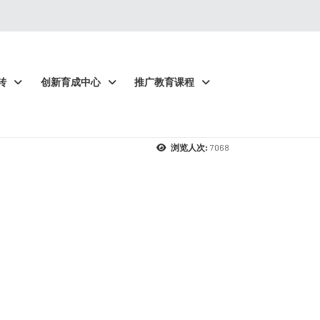
转
创新育成中心
推广教育课程
7068
浏览人次: