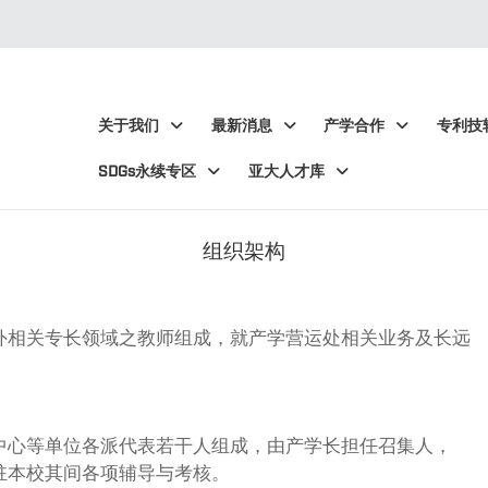
:::
:::
关于我们
最新消息
产学合作
专利技
SDGs永续专区
亚大人才库
组织架构
外相关专长领域之教师组成，就产学营运处相关业务及长远
中心等单位各派代表若干人组成，由产学长担任召集人，
驻本校其间各项辅导与考核。