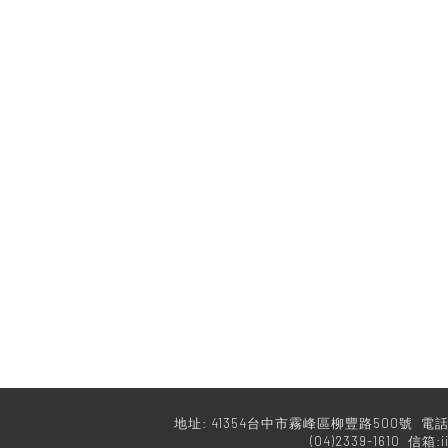
地址: 41354台中市霧峰區柳豐路500號 電話:(04
(04)2339-1610 信箱:i