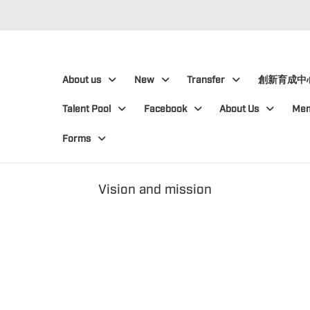
:::
:::
About us
New
Transfer
創新育成中
Talent Pool
Facebook
About Us
Me
Forms
Vision and mission