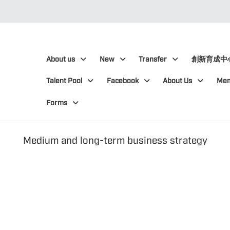
:::
:::
About us
New
Transfer
創新育成中
Talent Pool
Facebook
About Us
Me
Forms
Medium and long-term business strategy