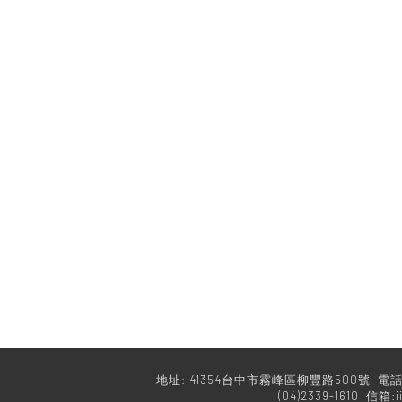
地址: 41354台中市霧峰區柳豐路500號 電話:(04
(04)2339-1610 信箱:i